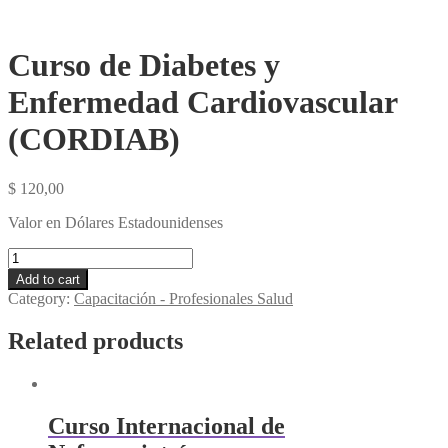
Curso de Diabetes y
Enfermedad Cardiovascular
(CORDIAB)
$
120,00
Valor en Dólares Estadounidenses
Curso
de
Add to cart
Diabetes
Category:
Capacitación - Profesionales Salud
y
Enfermedad
Related products
Cardiovascular
(CORDIAB)
quantity
Curso Internacional de