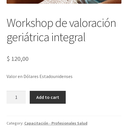
Workshop de valoración
geriátrica integral
$
120,00
Valor en Dólares Estadounidenses
Workshop
Add to cart
de
valoración
geriátrica
integral
Category:
Capacitación - Profesionales Salud