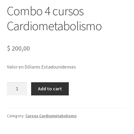
Combo 4 cursos
Cardiometabolismo
$
200,00
Valor en Dólares Estadounidenses
Combo
Add to cart
4
cursos
Cardiometabolismo
quantity
Category:
Cursos Cardiometabolismo